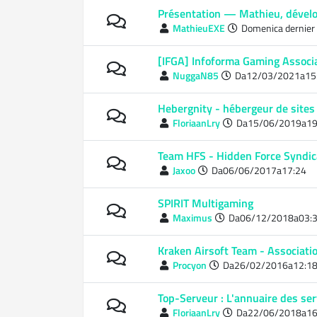
Présentation — Mathieu, dévelo
MathieuEXE
Domenica dernier
[IFGA] Infoforma Gaming Associ
NuggaN85
Da12/03/2021a15
Hebergnity - hébergeur de sites
FloriaanLry
Da15/06/2019a19
Team HFS - Hidden Force Syndica
Jaxoo
Da06/06/2017a17:24
SPIRIT Multigaming
Maximus
Da06/12/2018a03:
Kraken Airsoft Team - Associatio
Procyon
Da26/02/2016a12:1
Top-Serveur : L'annuaire des ser
FloriaanLry
Da22/06/2018a16