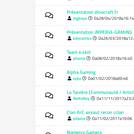
Présentation dinocraft.fr
bigboys
Da28/04/2018a16:14
Présentation iMPERiA-GAMiNG
bibicombo
Da26/03/2018a12
Team e.skiil
phenix
Da08/02/2018a16:40
Alpha Gaming
zyko
Da01/02/2018a00:46
La Tanière [Communauté / Articl
NeKoNey
Da11/11/2017a23:
Clan ArC assaut recon cclan
pitaine
Da11/02/2017a10:06
Nomercy Gamers