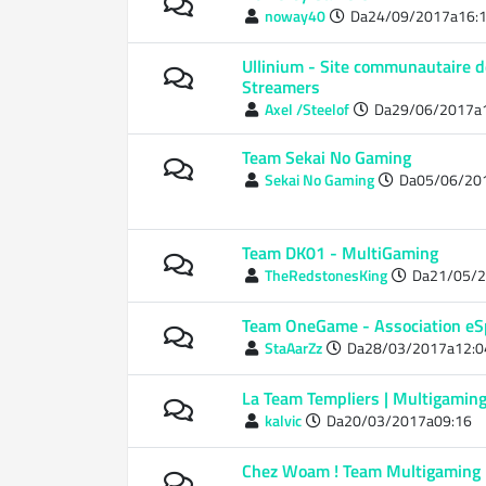
noway40
Da24/09/2017a16:
Ullinium - Site communautaire 
Streamers
Axel /Steelof
Da29/06/2017a
Team Sekai No Gaming
Sekai No Gaming
Da05/06/20
Team DK01 - MultiGaming
TheRedstonesKing
Da21/05/2
Team OneGame - Association eS
StaAarZz
Da28/03/2017a12:0
La Team Templiers | Multigamin
kalvic
Da20/03/2017a09:16
Chez Woam ! Team Multigaming 