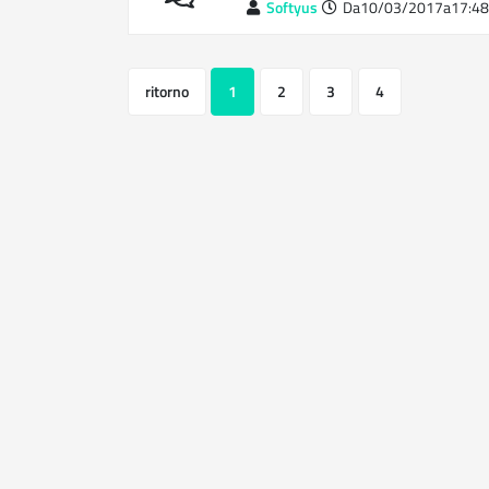
Softyus
Da10/03/2017a17:48
ritorno
1
2
3
4