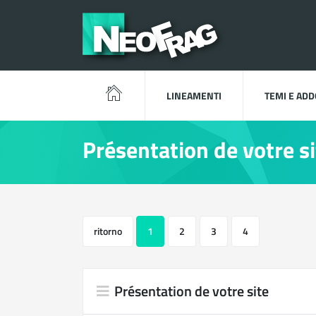
LINEAMENTI
TEMI E AD
Présentation de votre si
ritorno
1
2
3
4
Présentation de votre site