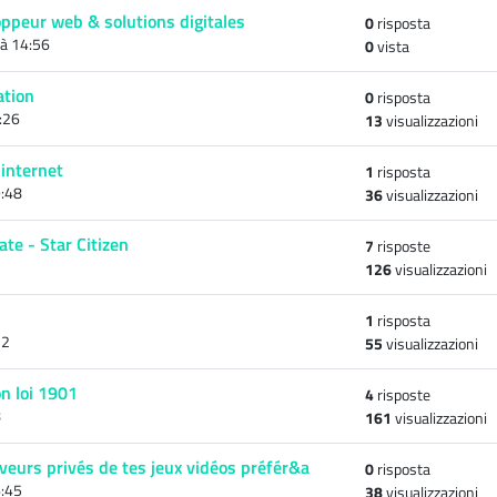
ppeur web & solutions digitales
0
risposta
 à 14:56
0
vista
ation
0
risposta
:26
13
visualizzazioni
 internet
1
risposta
:48
36
visualizzazioni
te - Star Citizen
7
risposte
126
visualizzazioni
1
risposta
32
55
visualizzazioni
n loi 1901
4
risposte
8
161
visualizzazioni
veurs privés de tes jeux vidéos préfér&a
0
risposta
:45
38
visualizzazioni