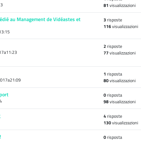
13
81
visualizzazioni
dédié au Management de Vidéastes et
3
risposte
116
visualizzazioni
13:15
2
risposte
17a11:23
77
visualizzazioni
1
risposta
017a21:09
80
visualizzazioni
port
0
risposta
4
98
visualizzazioni
g
4
risposte
130
visualizzazioni
!
0
risposta