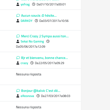
yofrag
Da01/10/2017a00:01
Aucun soucis :D hésite…
DARKOY
Da03/07/2017a10:56
Merci Crazy ;) Sympa aussi ton…
Sekai No Gaming
Da05/06/2017a12:09
Bjr et bienvenu, bonne chance…
crazy
Da22/05/2017a09:29
Nessuna risposta
Bonjour @kalvic C'est dé…
eResnova
Da27/03/2017a08:03
Nessuna risposta