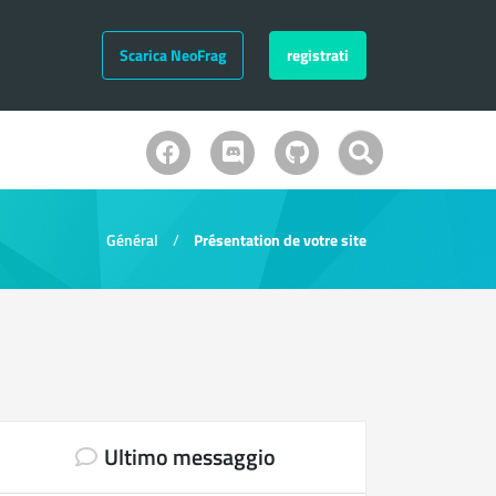
Scarica NeoFrag
registrati
Général
Présentation de votre site
Ultimo messaggio