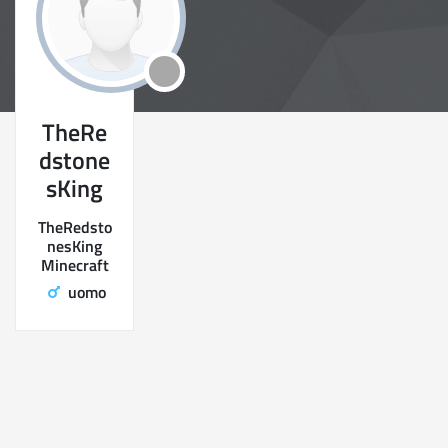
TheRe
dstone
sKing
TheRedsto
nesKing
Minecraft
uomo