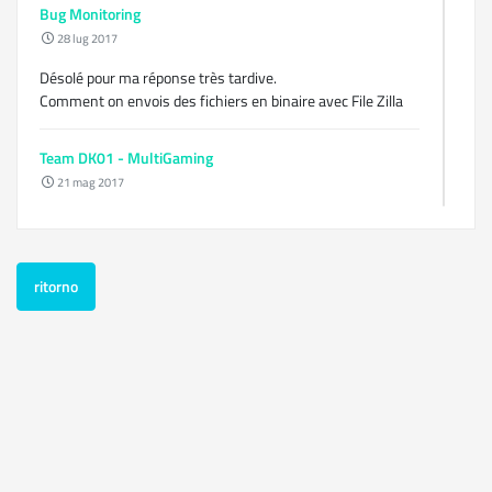
Bug Monitoring
28 lug 2017
Désolé pour ma réponse très tardive.
Comment on envois des fichiers en binaire avec File Zilla
Team DK01 - MultiGaming
21 mag 2017
Bonjour à tous je vous présente aujourd'hui le site de ma
team MultiGaming.
ritorno
Notre team a été crée à la base sur league of legends et
aujourd'hui nous nous sommes ouverts à toutes les
formes de gaming.
Notre site a été ouvert le 21/05/2017 à 15h et compte à
l'heure où je poste ce message 8 membres. Nous
recherchons des joueurs actifs et pourront nous donner
des avis positifs ou négatifs sur la team afin de la faire
progresser. Si le projet semble vous intéressé, n'hésitez