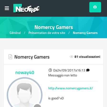
Nomercy Gamers
Général
Présentation de votre site
Nomercy Gamers
Nomercy Gamers
81 visualizzazioni
Da24/09/2017a16:13
noway40
Messaggio non letto
http://www.nomercygamers.it/
is good? xD