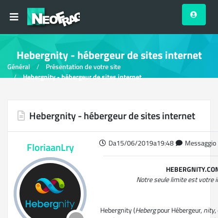
Hebergnity - hébergeur de sites internet
Général
Présentation de votre site
Hebergnity - hébergeur de sites internet
Hebergnity - hébergeur de sites internet
Da15/06/2019a19:48
Messaggio 
FloriaanLry
HEBERGNITY.CO
Notre seule limite est votre 
Hebergnity (
Heberg
pour Hébergeur,
nity
,