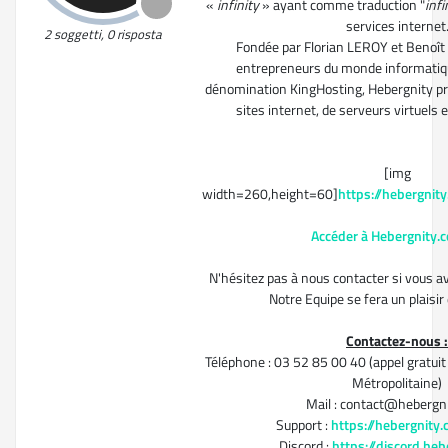
«
infinity
» ayant comme traduction "
infi
services internet
2 soggetti, 0 risposta
Fondée par Florian LEROY et Benoît
entrepreneurs du monde informatiq
dénomination KingHosting, Hebergnity p
sites internet, de serveurs virtuels 
[img
width=260,height=60]
https://hebergni
Accéder à Hebergnity.
N'hésitez pas à nous contacter si vous a
Notre Equipe se fera un plaisir 
Contactez-nous :
Téléphone : 03 52 85 00 40 (appel gratuit
Métropolitaine)
Mail : contact@hebergn
Support :
https://hebergnity
Discord :
https://discord.he