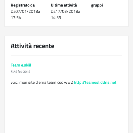
Registrato da
Ultima attività
gruppi
Da07/01/2018a
Da17/03/2018a
17:54
14:39
Attività recente
Team e.skiil
8 feb 2018
voici mon site d ema team cod ww2
http://teamesl.ddns.net