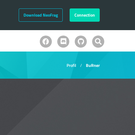
Download NeoFrag
Connection
Profil
BuRner