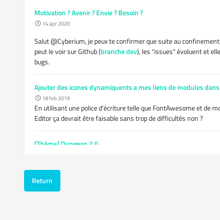
Motivation ? Avenir ? Envie ? Besoin ?
14 apr 2020
Salut @Cyberium, je peux te confirmer que suite au confinement,
peut le voir sur Github (
branche dev
), les "issues" évoluent et e
bugs.
Ajouter des icones dynamiquents a mes liens de modules dans 
18 feb 2019
En utilisant une police d'écriture telle que FontAwesome et de mod
Editor ça devrait être faisable sans trop de difficultés non ?
[Thème] Dungeon 2.0
15 jan 2019
@F3nix
la communauté est plutot active sur Discord en réalité, do
Return
https://discord.gg/btbAZU6
;)
Alpha 0.2
8 jan 2019