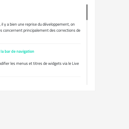
 il y a bien une reprise du développement, on
lles concernent principalement des corrections de
la bar de navigation
ifier les menus et titres de widgets via le Live
nc n'hésite pas à venir y faire un tour :