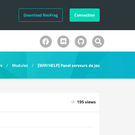
Download NeoFrag
Connection
rs
Modules
[WIP/HELP] Panel serveurs de jeu
195 views