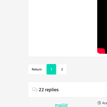
Return
1
2
22 replies
Ac
majiid