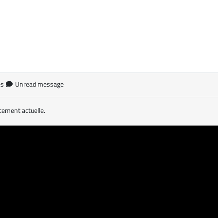
es
Unread message
cement actuelle.