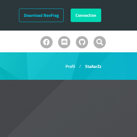
Download NeoFrag
Connection
Profil
StaAarZz