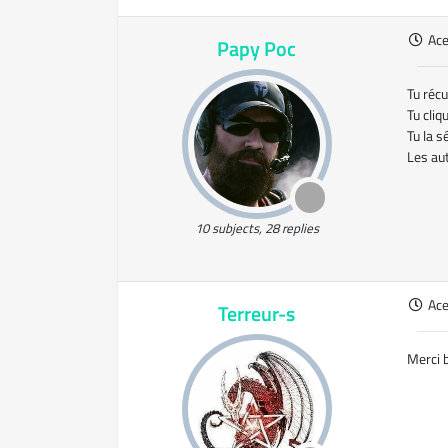
Ac
Papy Poc
Tu réc
Tu cliq
Tu la s
Les aut
10 subjects, 28 replies
Ac
Terreur-s
Merci 