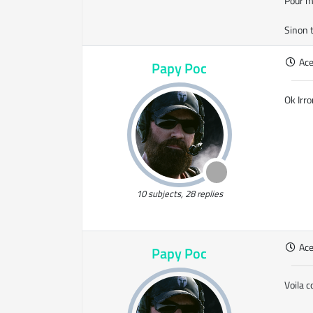
Pour mo
Sinon t
Ac
Papy Poc
Ok Irro
10 subjects, 28 replies
Ac
Papy Poc
Voila co