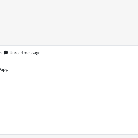
es
Unread message
Papy.