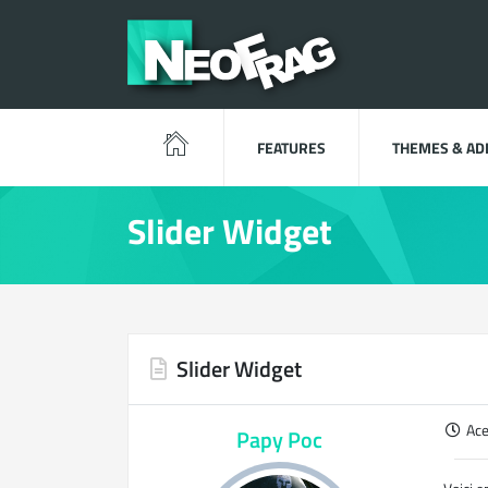
FEATURES
THEMES & A
Slider Widget
Slider Widget
Ac
Papy Poc