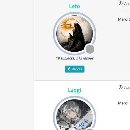
Ac
Leto
Merci 
19 subjects, 212 replies
donors
Ac
Lyogi
Merci 