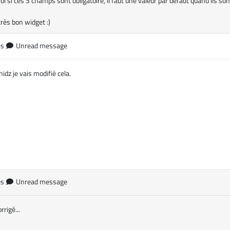
i si ces 3 champs sont obligatoire, il faut une valeur par défaut quand ils son
rès bon widget :)
es
Unread message
nidz je vais modifié cela.
es
Unread message
rrigé...