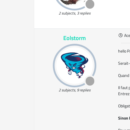
2 subjects, 3 replies
Ac
Eolstorm
hello P
Serait-
Quand t
Il faut 
2 subjects, 9 replies
Entrez
Obligat
Sinon 