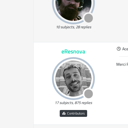
10 subjects, 28 replies
Ac
eResnova
Merci 
17 subjects, 875 replies
Contributors