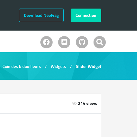
Download NeoFrag
Connection
Coin des bidouilleurs
Widgets
Slider Widget
214 views