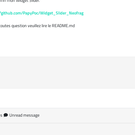
nfin mon Widget Slider.
//github.com/PapyPoc/Widget_Slider_Neofrag
toutes question veuillez lire le README.md
es
Unread message