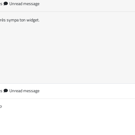
es
Unread message
très sympa ton widget.
es
Unread message
:P