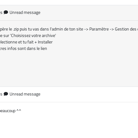
es
Unread message
upère le .zip puis tu vas dans l'admin de ton site -> Paramètre -> Gestion d
ue sur 'Choisissez votre archive'
électionne et tu fait + Installer
res infos sont dans le lien
es
Unread message
beaucoup ^^