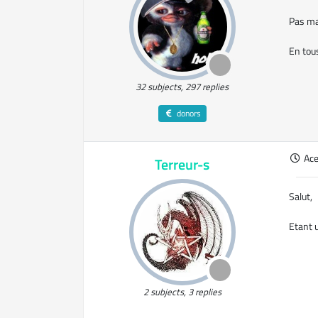
Pas mal
En tous
32 subjects, 297 replies
donors
Ac
Terreur-s
Salut,
Etant u
2 subjects, 3 replies