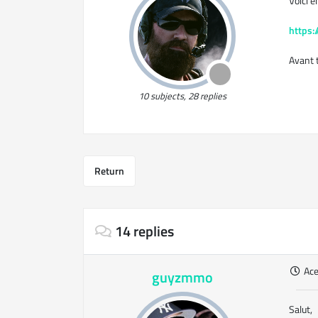
Voici e
https:
Avant 
10 subjects, 28 replies
Return
14 replies
Ac
guyzmmo
Salut,