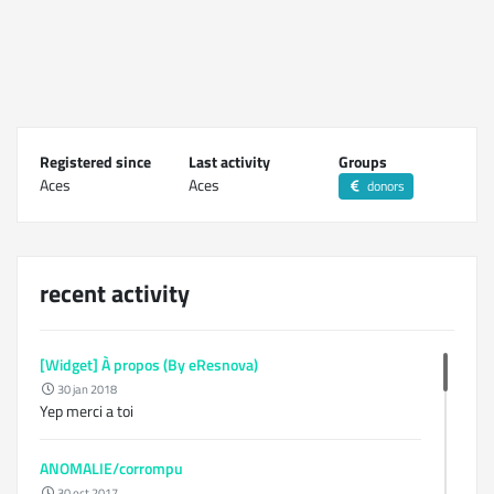
Registered since
Last activity
Groups
Aces
Aces
donors
recent activity
[Widget] À propos (By eResnova)
30 jan 2018
Yep merci a toi
ANOMALIE/corrompu
30 oct 2017