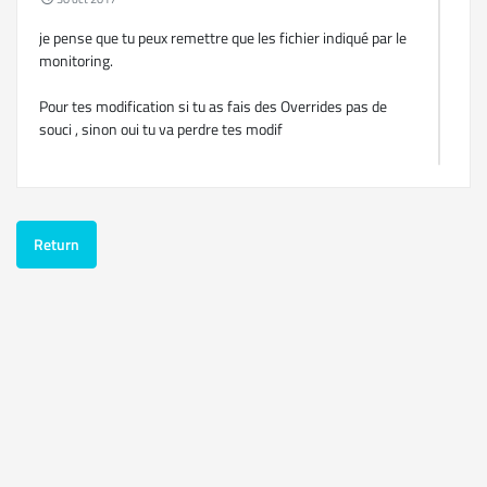
je pense que tu peux remettre que les fichier indiqué par le
monitoring.
Pour tes modification si tu as fais des Overrides pas de
souci , sinon oui tu va perdre tes modif
Si tu modif des fichiers pense a faire des Overrides c'est
mieux
No problème
Return
ANOMALIE/corrompu
30 oct 2017
Yop
Tu dois transfert les fichiers en mode binaire avec ton FTP
En principe cela sera corrigé