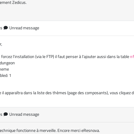
lement Zedicus.
es
Unread message
r,
 forcez l'installation (via le FTP) il faut penser à l'ajouter aussi dans la table
n
 dungeon
theme
bled: 1
 il apparaîtra dans la liste des thèmes (page des composants), vous cliquez 
es
Unread message
technique fonctionne à merveille. Encore merci eResnova.