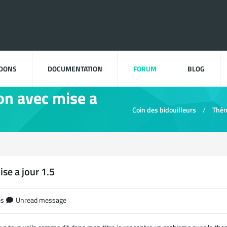
DDONS
DOCUMENTATION
FORUM
BLOG
n avec mise a
Coin des bidouilleurs
Thè
e a jour 1.5
es
Unread message