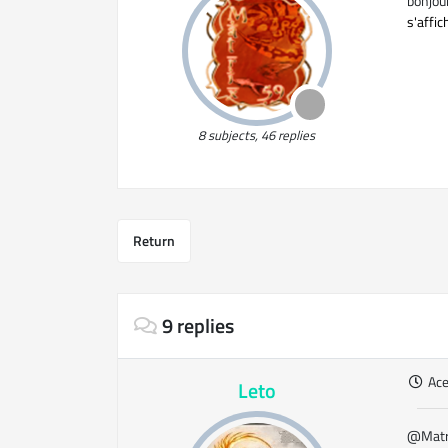
bonjou
s'affic
8 subjects, 46 replies
Return
9 replies
Ac
Leto
@Matri