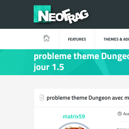
FEATURES
THEMES & A
probleme theme Dungeo
jour 1.5
probleme theme Dungeon avec mis
Ac
matrix59