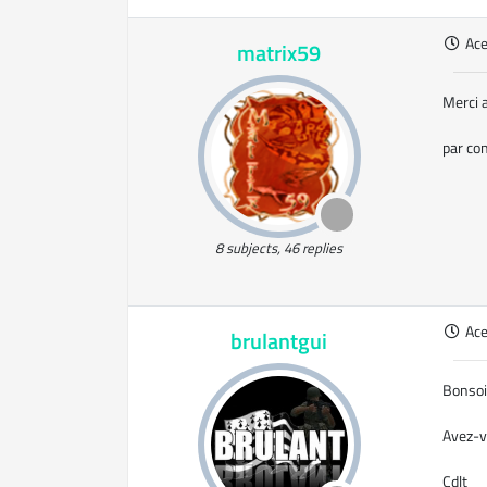
Ac
matrix59
Merci a
par co
8 subjects, 46 replies
Ac
brulantgui
Bonsoi
Avez-v
Cdlt