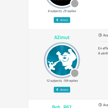
6 subjects, 25 replies
donors
Ac
AZimut
En effe
A vérif
12 subjects, 159 replies
donors
Ac
Bob_R67