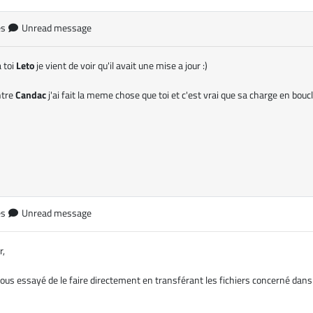
es
Unread message
 toi
Leto
je vient de voir qu'il avait une mise a jour :)
ntre
Candac
j'ai fait la meme chose que toi et c'est vrai que sa charge en bo
es
Unread message
r,
ous essayé de le faire directement en transférant les fichiers concerné dans 