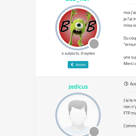
moi j'a
je l'ai
mise en
Du coup
"erreur
4 subjects, 9 replies
une su
Merci 
donors
Ac
zedicus
J'ai le
rien n'
FTP mai
Commen