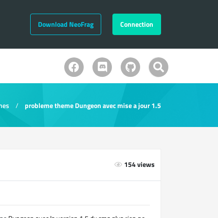
Download NeoFrag
Connection
mes
probleme theme Dungeon avec mise a jour 1.5
154 views