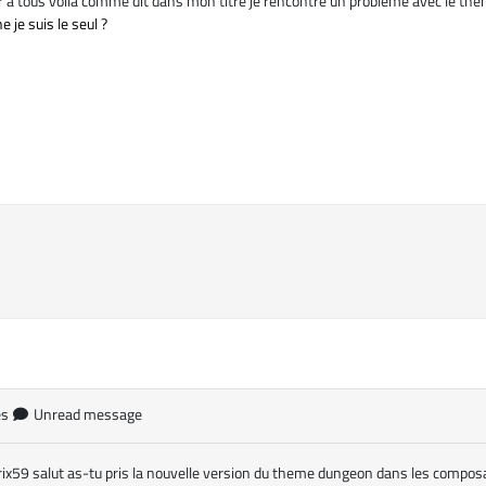
r a tous voila comme dit dans mon titre je rencontre un probleme avec le th
he je suis le seul ?
es
Unread message
x59 salut as-tu pris la nouvelle version du theme dungeon dans les compos