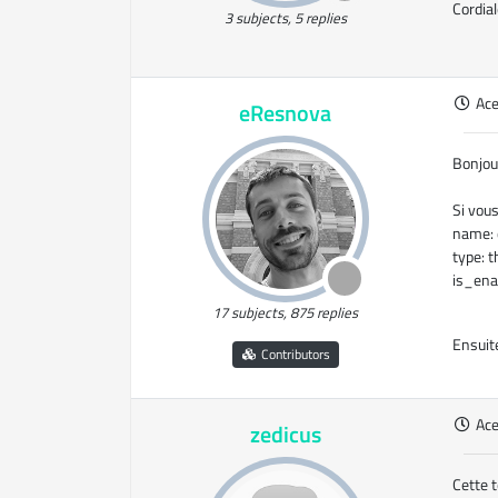
Cordia
3 subjects, 5 replies
Ac
eResnova
Bonjou
Si vous
name:
type: 
is_ena
17 subjects, 875 replies
Ensuite
Contributors
Ac
zedicus
Cette 