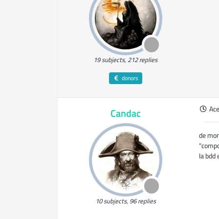
19 subjects, 212 replies
donors
Ac
Candac
de mon 
"compos
la bdd 
10 subjects, 96 replies