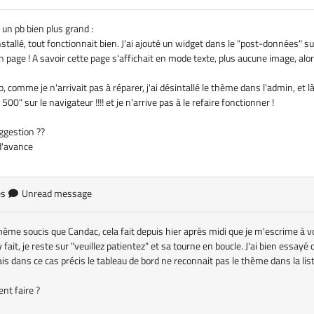
i un pb bien plus grand :
 installé, tout fonctionnait bien. J'ai ajouté un widget dans le "post-données" s
 page ! A savoir cette page s'affichait en mode texte, plus aucune image, alor
, comme je n'arrivait pas à réparer, j'ai désintallé le thème dans l'admin, et là,
 500" sur le navigateur !!!! et je n'arrive pas à le refaire fonctionner !
ggestion ??
d'avance
es
Unread message
 même soucis que Candac, cela fait depuis hier après midi que je m'escrime à v
y fait, je reste sur "veuillez patientez" et sa tourne en boucle. J'ai bien essay
s dans ce cas précis le tableau de bord ne reconnait pas le thème dans la liste
t faire ?