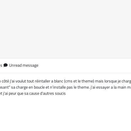
es
Unread message
côté j'ai voulut tout réintaller a blanc (cms et le theme) mais lorsque je charge
ant" sa charge en boucle et n'installe pas le theme. j'ai essayer a la main ma
et j'ai peur que sa cause d'autres soucis