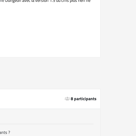
eme
Dungeon avec la version 1.5 du cms plus rien ne
8 participants
ants ?