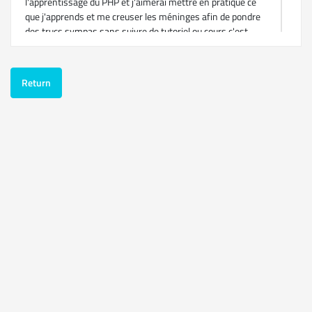
l'apprentissage du PHP et j'aimerai mettre en pratique ce
que j'apprends et me creuser les méninges afin de pondre
des trucs sympas sans suivre de tutoriel ou cours c'est
pourquoi je rejoins le forum afin de pouvoir échanger avec
vous (j'aurai surement besoin d'un peu d'aide alors s'il y a
des âmes charitables je suis preneur 0:) )
Return
Voila c'est à peu près tout, je vous souhaite une bonne
journée à vous tous ;)