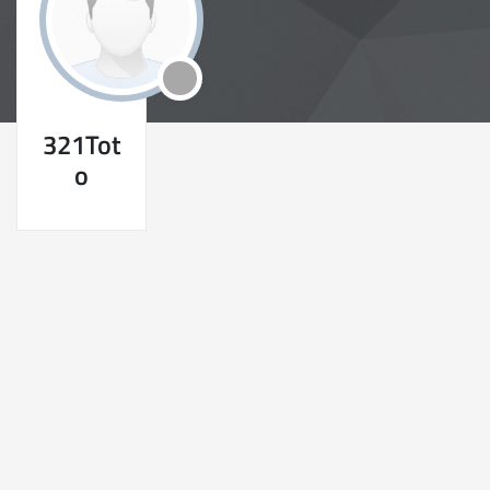
321Tot
o