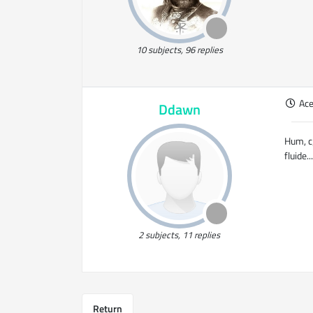
10 subjects, 96 replies
Ac
Ddawn
Hum, c
fluide..
2 subjects, 11 replies
Return