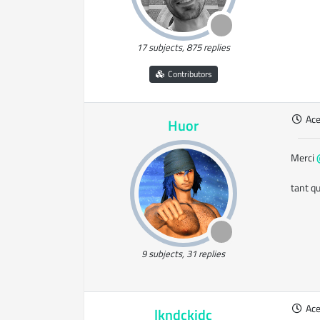
17 subjects, 875 replies
Contributors
Ac
Huor
Merci
tant qu
9 subjects, 31 replies
Ac
lkndckjdc