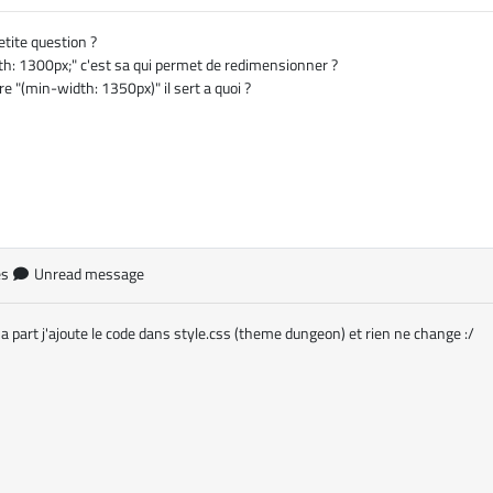
etite question ?
dth: 1300px;" c'est sa qui permet de redimensionner ?
tre "(min-width: 1350px)" il sert a quoi ?
es
Unread message
 part j'ajoute le code dans style.css (theme dungeon) et rien ne change :/