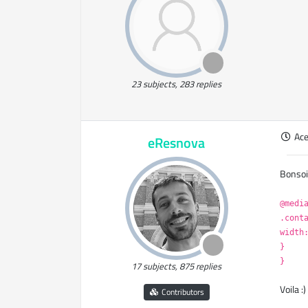
23 subjects, 283 replies
Ac
eResnova
Bonsoi
@medi
.cont
width
}
}
17 subjects, 875 replies
Voila :)
Contributors