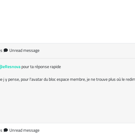
es
Unread message
@eResnova
pour ta réponse rapide
e j y pense, pour l'avatar du bloc espace membre, je ne trouve plus où le red
es
Unread message