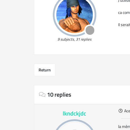
J'util
ca com
Il sera
9 subjects, 31 replies
Return
10 replies
Ac
lkndckjdc
la mêm