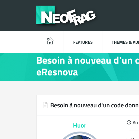
FEATURES
THEMES & A
Besoin à nouveau d'un 
eResnova
Besoin à nouveau d'un code donn
Ac
Huor