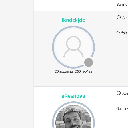
Bonne 
Ac
lkndckjdc
Sa fait
23 subjects, 283 replies
Ac
eResnova
Oui c'