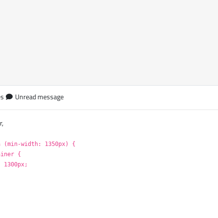
es
Unread message
r,
a (min-width: 1350px) {
ainer {
: 1300px;