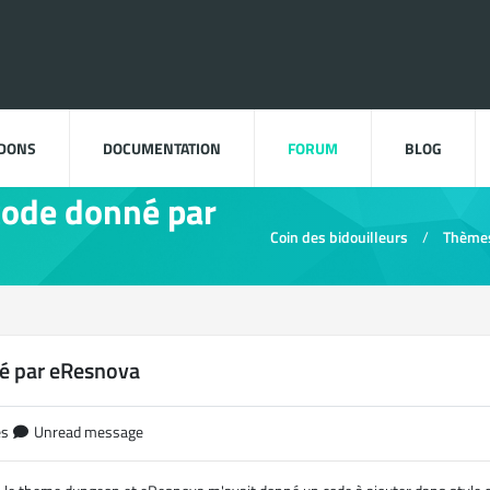
DDONS
DOCUMENTATION
FORUM
BLOG
code donné par
Coin des bidouilleurs
Thème
é par eResnova
es
Unread message