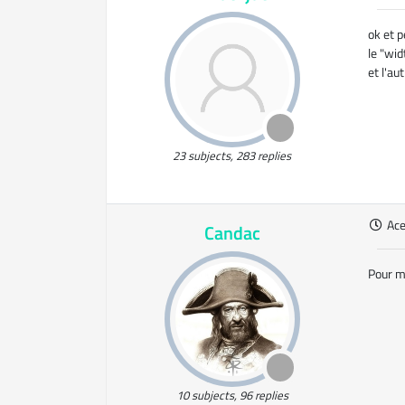
ok et p
le "wi
et l'au
23 subjects, 283 replies
Ac
Candac
Pour ma
10 subjects, 96 replies