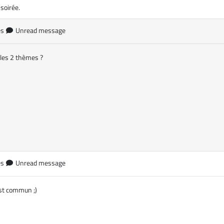
soirée.
es
Unread message
 les 2 thèmes ?
es
Unread message
est commun ;)