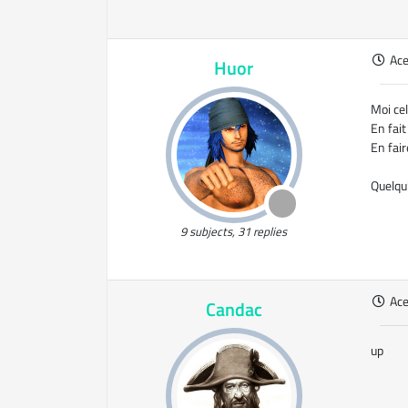
Ac
Huor
Moi ce
En fait
En fair
Quelqu
9 subjects, 31 replies
Ac
Candac
up