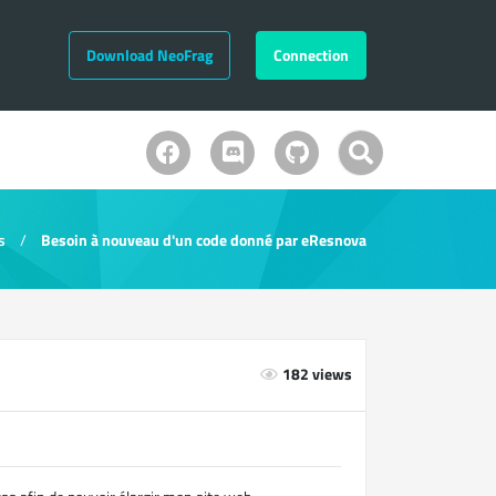
Download NeoFrag
Connection
s
Besoin à nouveau d'un code donné par eResnova
182 views