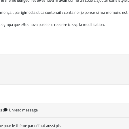
ise le theme dungeon et eResnova m'avait donné un code à ajouter dans style.c
mençait par @media et ca contenait : container je pense si ma memoire est
it sympa que eResnova puisse le reecrire ici svp la modification.
es
Unread message
e pour le thème par défaut aussi pls