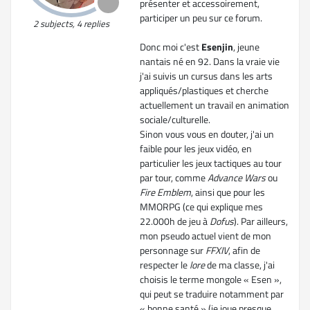
présenter et accessoirement,
participer un peu sur ce forum.
2 subjects, 4 replies
Donc moi c'est
Esenjin
, jeune
nantais né en 92. Dans la vraie vie
j'ai suivis un cursus dans les arts
appliqués/plastiques et cherche
actuellement un travail en animation
sociale/culturelle.
Sinon vous vous en douter, j'ai un
faible pour les jeux vidéo, en
particulier les jeux tactiques au tour
par tour, comme
Advance Wars
ou
Fire Emblem
, ainsi que pour les
MMORPG (ce qui explique mes
22.000h de jeu à
Dofus
). Par ailleurs,
mon pseudo actuel vient de mon
personnage sur
FFXIV
, afin de
respecter le
lore
de ma classe, j'ai
choisis le terme mongole « Esen »,
qui peut se traduire notamment par
« bonne santé » (je joue presque