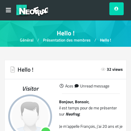
Hello !
Général
Présentation des membres
Hello !
Hello !
32 views
Aces
Unread message
Visitor
Bonjour, Bonsoir,
il est temps pour de me présenter
sur
Neofrag
.
Je m'appelle François, j'ai 20 ans et je