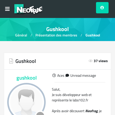
Gushkool
Général
Présentation des membres
Gushkool
Gushkool
37 views
Aces
Unread message
gushkool
Salut,
Je suis développeur web et
représente le labo102.fr
Après avoir découvert
Neofrag
, je