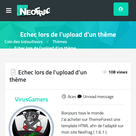
Echec lors de l'upload d'un thème
Coin des bidouilleurs
Thèmes
Echec lors de l'upload d'un thème
Echec lors de l'upload d'un
108 views
thème
Aces
Unread message
VirusGamers
Bonjours tous le monde.
J'ai acheter sur ThemeForest une
template HTML afin de l'adapté sur
mon site Neofrag ( 1.6.1 ).