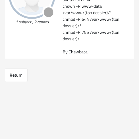
chown -R www-data
/var/www/{ton dossier}/*
chmod -R 644 /var/www/{ton
1 subject , 2 replies
dossier}/*
chmod -R 755 /var/www/{ton
dossier}/
By Chewbaca !
Return