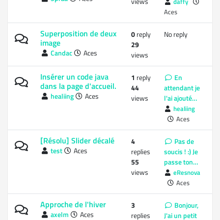
views
daffy
Aces
Superposition de deux
0
reply
No reply
image
29
Candac
Aces
views
Insérer un code java
1
reply
En
dans la page d'accueil.
44
attendant je
healiing
Aces
views
l'ai ajouté…
healiing
Aces
[Résolu] Slider décalé
4
Pas de
test
Aces
replies
soucis ! :) Je
55
passe ton…
views
eResnova
Aces
Approche de l'hiver
3
Bonjour,
axelm
Aces
replies
J'ai un petit