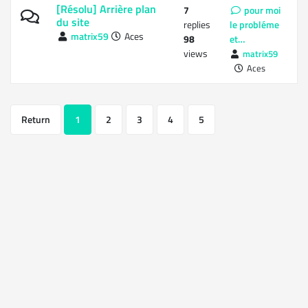
[Résolu] Arrière plan
7
pour moi
du site
replies
le probléme
matrix59
Aces
98
et…
views
matrix59
Aces
Return
1
2
3
4
5