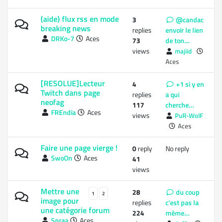
(aide) flux rss en mode
3
@candac
breaking news
replies
envoir le lien
DRKo-7
Aces
73
de ton…
views
majiid
Aces
[RESOLUE]Lecteur
4
+1 si y en
Twitch dans page
replies
a qui
neofag
117
cherche…
FREndia
Aces
views
PuR-WolF
Aces
Faire une page vierge !
0
reply
No reply
SwoOn
Aces
41
views
Mettre une
28
du coup
1
2
image pour
replies
c'est pas la
une catégorie forum
224
même…
Spraa
Aces