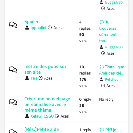
NuggaN85
Aces
Spoiler
4
Tu
Ippopilot
Aces
replies
trouveras
90
sûrement
views
ton…
NuggaN85
Aces
mettre des pubs sur
10
¨Pareil que
son site
replies
Amir des idé…
Yira
Aces
176
Pytchoun
views
Aces
Créer une nouvel page
0
reply
No reply
personnalisé avec le
28
même thème
views
XelaG_CSGO
Aces
[Rés.]Petite aide
1
reply
Pfff je