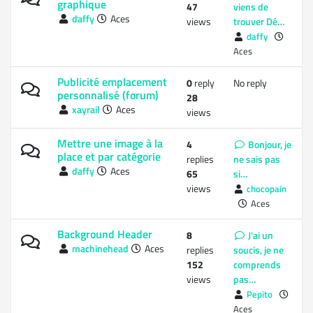
graphique
47
viens de
daffy
Aces
views
trouver Dé…
daffy
Aces
Publicité emplacement
0
reply
No reply
personnalisé (forum)
28
xayrail
Aces
views
Mettre une image à la
4
Bonjour, je
place et par catégorie
replies
ne sais pas
daffy
Aces
65
si…
views
chocopain
Aces
Background Header
8
J'ai un
machinehead
Aces
replies
soucis, je ne
152
comprends
views
pas…
Pepito
Aces