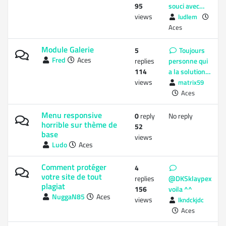
95
souci avec…
views
ludlem
Aces
Module Galerie
5
Toujours
Fred
Aces
replies
personne qui
114
a la solution…
views
matrix59
Aces
Menu responsive
0
reply
No reply
horrible sur thème de
52
base
views
Ludo
Aces
Comment protéger
4
votre site de tout
replies
@DKSklaypex
plagiat
156
voila ^^
NuggaN85
Aces
views
lkndckjdc
Aces