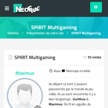
SPIRIT Multigaming
Général
Présentation de votre site
SPIRIT Multigaming
SPIRIT Multigaming
55 vistas
Ases
Mensaje no leído
Maximus
Au départ ce sont 2 joueurs
passionnés par le monde du jeu
vidéo. Ils se sont rencontrés il y a
bien longtemps :
Guilthus
&
Maximus
. De fil en aiguille, de