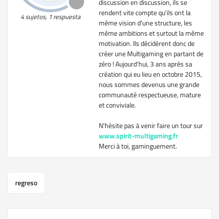
discussion en discussion, ils se
rendent vite compte qu'ils ont la
4 sujetos, 1 respuesta
même vision d'une structure, les
même ambitions et surtout la même
motivation. Ils décidèrent donc de
créer une Multigaming en partant de
zéro ! Aujourd'hui, 3 ans après sa
création qui eu lieu en octobre 2015,
nous sommes devenus une grande
communauté respectueuse, mature
et conviviale.
N'hésite pas à venir faire un tour sur
www.spirit-multigaming.fr
Merci à toi, gaminguement.
regreso