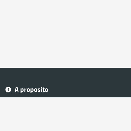
A proposito
Con NeoFrag, puede crear su sitio eSport y Gaming
rápidamente, sin la necesidad de conocimientos de
programación web.
NeoFrag es la solución llave en mano para gremios y