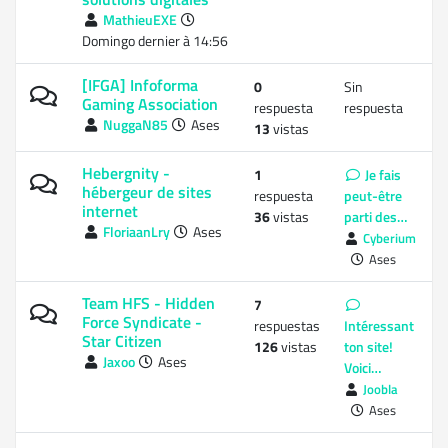
MathieuEXE
Domingo dernier à 14:56
[IFGA] Infoforma
0
Sin
Gaming Association
respuesta
respuesta
NuggaN85
Ases
13
vistas
Hebergnity -
1
Je fais
hébergeur de sites
respuesta
peut-être
internet
36
vistas
parti des…
FloriaanLry
Ases
Cyberium
Ases
Team HFS - Hidden
7
Force Syndicate -
respuestas
Intéressant
Star Citizen
126
vistas
ton site!
Jaxoo
Ases
Voici…
Joobla
Ases