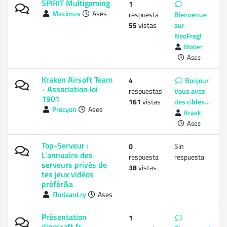
SPIRIT Multigaming
1
Maximus
Ases
respuesta
Bienvenue
55
vistas
sur
NeoFrag!
Blober
Ases
Kraken Airsoft Team
4
Bonjour
- Association loi
respuestas
Vous avez
1901
161
vistas
des cibles…
Procyon
Ases
Kraek
Ases
Top-Serveur :
0
Sin
L'annuaire des
respuesta
respuesta
serveurs privés de
38
vistas
tes jeux vidéos
préfér&a
FloriaanLry
Ases
Présentation
1
dinocraft.fr