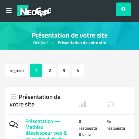
Présentation de votre site
Général
Présentation de votre site
regreso
1
2
3
4
Présentation de
votre site
Présentation —
0
Sin
Mathieu,
respuesta
respuesta
développeur web &
0
vista
solutions digitales