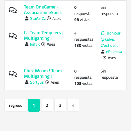
Team OneGame -
0
Sin
Association eSport
respuesta
respuesta
StaAarZz
Ases
98
vistas
La Team Templiers |
4
Bonjour
Multigaming
respuestas
@kalvic
kalvic
Ases
130
vistas
C'est dé…
eResnova
Ases
Chez Woam ! Team
0
Sin
Multigaming !
respuesta
respuesta
Softyus
Ases
103
vistas
regreso
1
2
3
4