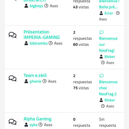
respuesta
Bienvenue !
bigboys
Ases
43
vistas
Belle pré…
Ectar
Ases
Présentation
2
iMPERiA-GAMiNG
respuestas
Bienvenue
bibicombo
Ases
60
vistas
sur
NeoFrag!
Blober
Ases
Team e.skiil
2
phenix
Ases
respuestas
Bienvenue
75
vistas
chez
NeoFrag :)
Blober
Ases
Alpha Gaming
0
Sin
zyko
Ases
respuesta
respuesta