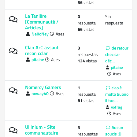
56
vistas
La Tanière
0
Sin
[Communauté /
respuesta
respuesta
Articles]
66
vistas
NeKoNey
Ases
Clan ArC assaut
3
de retour
recon cclan
respuestas
chez car
pitaine
Ases
124
vistas
déç…
pitaine
Ases
Nomercy Gamers
1
ciao è
noway40
Ases
respuesta
molto buono
81
vistas
il tuo…
yofrag
Ases
Ullinium - Site
3
Aucun
communautaire
respuestas
soucis :D