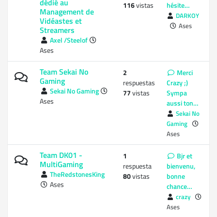
dédié au
116
vistas
hésite…
Management de
DARKOY
Vidéastes et
Ases
Streamers
Axel /Steelof
Ases
Team Sekai No
2
Merci
Gaming
respuestas
Crazy ;)
Sekai No Gaming
77
vistas
Sympa
Ases
aussi ton…
Sekai No
Gaming
Ases
Team DK01 -
1
Bjr et
MultiGaming
respuesta
bienvenu,
TheRedstonesKing
80
vistas
bonne
Ases
chance…
crazy
Ases