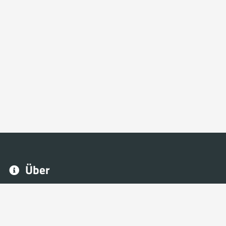
Über
Mit NeoFrag können Sie Ihre eSport und Gaming Website
schnell und ohne Programmierkenntnisse erstellen.