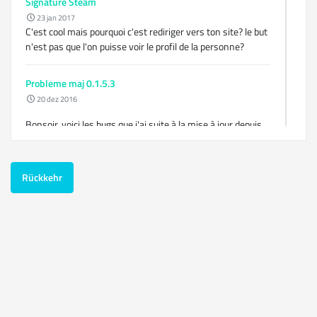
Signature Steam
23 jan 2017
C'est cool mais pourquoi c'est rediriger vers ton site? le but
n'est pas que l'on puisse voir le profil de la personne?
Probleme maj 0.1.5.3
20 dez 2016
Bonsoir, voici les bugs que j'ai suite à la mise à jour depuis
le site.
Rückkehr
Sinon je n'ai pas le problème de connexion.
Lenteur de chargement de la page après MAJ à la 1.5.2
12 dez 2016
En tout cas ce qui semble se confirmer : selon le navigateur
cela va plus ou moins bien après mise en cache!
Pas de soucis avec Chrome et sous tablette Ipad.