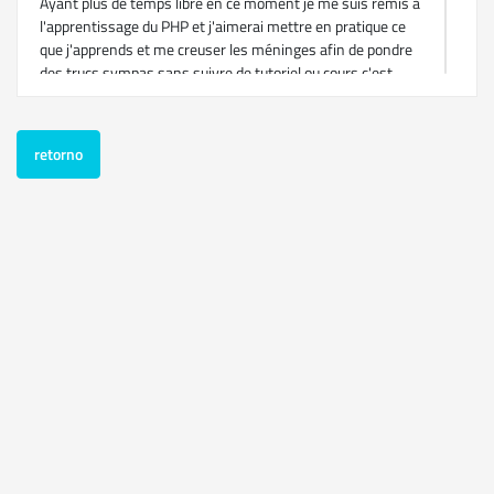
Ayant plus de temps libre en ce moment je me suis remis à
l'apprentissage du PHP et j'aimerai mettre en pratique ce
que j'apprends et me creuser les méninges afin de pondre
des trucs sympas sans suivre de tutoriel ou cours c'est
pourquoi je rejoins le forum afin de pouvoir échanger avec
vous (j'aurai surement besoin d'un peu d'aide alors s'il y a
des âmes charitables je suis preneur 0:) )
retorno
Voila c'est à peu près tout, je vous souhaite une bonne
journée à vous tous ;)