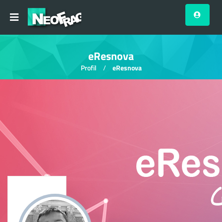
eResnova
Profil
eResnova