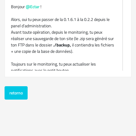
Bonjour
@Ectar
!
Alors, oui tu peux passer de la 0.1.6.1 à la 0.2.2 depuis le
panel d'administration.
Avant toute opération, depuis le monitoring, tu peux
réaliser une sauvegarde de ton site (le .zip sera généré sur
ton FTP dans le dossier
./backup,
il contiendra les fichiers
+ une copie de la base de données).
Toujours sur le monitoring, tu peux actualiser les
notifications avec le petit bouton
Et normalement tu devrais voir apparaître la notification de
mise à jour dans le menu à gauche (au dessus de "Tableau
retorno
de bord").
Assure-toi de ne pas utiliser d'addons externes au CMS. Ils
pourraient provoquer des erreurs de compatibilité.
Tu passera alors en 0.2, ensuite il te proposera d'installer