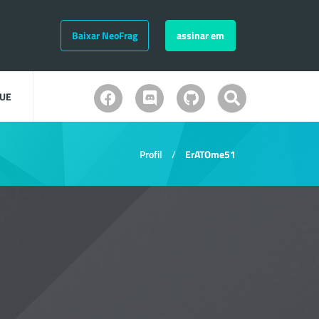
Baixar NeoFrag
assinar em
UE
Profil
ErATOme51