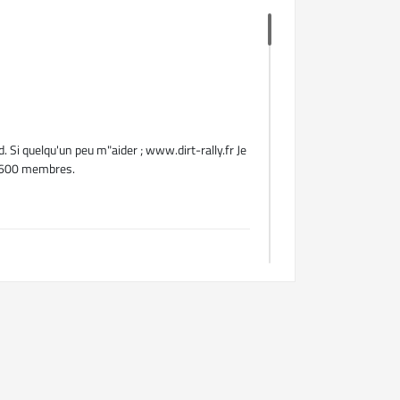
. Si quelqu'un peu m"aider ; www.dirt-rally.fr Je
e 600 membres.
..