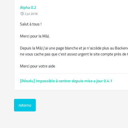
Alpha 0.2
2 jul 2018
Salut à tous !
Merci pour la MàJ.
Depuis la MàJ j'ai une page blanche et je n'accède plus au Backend
ne vous cache pas que c'est assez urgent le site compte près d
Merci pour votre aide
[Résolu] Impossible à centrer depuis mise a jour 0.4.1
12 jun 2017
Salut Jaxoo
retorno
Effectivement, cela a bien fonctionné, j'éditais le mauvais fichier.
Grand merci à toi ! =)