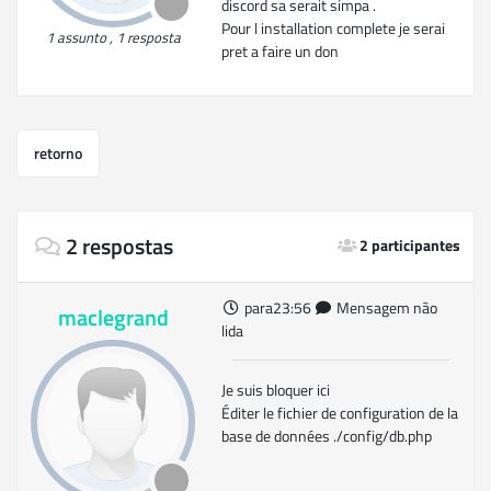
discord sa serait simpa .
Pour l installation complete je serai
1 assunto , 1 resposta
pret a faire un don
retorno
2 respostas
2 participantes
para23:56
Mensagem não
maclegrand
lida
Je suis bloquer ici
Éditer le fichier de configuration de la
base de données ./config/db.php