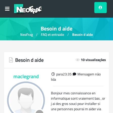
Besoin d aide
NeoFrag
FAQ et entraide
Besoin d aide
Besoin d aide
10 visualizações
para23:35
Mensagem não
maclegrand
lida
Bonjour mes connaissance en
informatique sont vraiement bas , or
j ai des gros souci pour installer si
une personnes pourrai m aider via