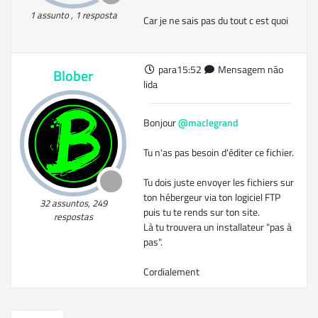
1 assunto , 1 resposta
Car je ne sais pas du tout c est quoi
para15:52
Mensagem não
Blober
lida
Bonjour
@maclegrand
Tu n'as pas besoin d'éditer ce fichier.
Tu dois juste envoyer les fichiers sur
ton hébergeur via ton logiciel FTP
32 assuntos, 249
puis tu te rends sur ton site.
respostas
Là tu trouvera un installateur "pas à
pas".
Cordialement