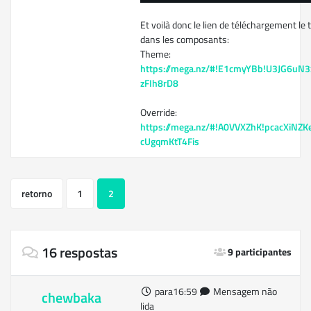
Et voilà donc le lien de téléchargement le t
dans les composants:
Theme:
https://mega.nz/#!E1cmyYBb!U3JG6u
zFIh8rD8
Override:
https://mega.nz/#!A0VVXZhK!pcacXiNZ
cUgqmKtT4Fis
retorno
1
2
16 respostas
9 participantes
para16:59
Mensagem não
chewbaka
lida