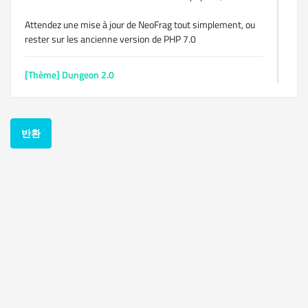
Attendez une mise à jour de NeoFrag tout simplement, ou
rester sur les ancienne version de PHP 7.0
[Thème] Dungeon 2.0
14 1월 2019
Le forum est définitivement abandonné tout comme la
communauté j'imagine. C'est bien dommage..
반환
[Thème] Dungeon 2.0
1 1월 2019
Bonsoir est bonne année à tous, je fait un petit up car le
sujet date de plus d'une semaines est aucune réponse.
Merci !
[Thème] Dungeon 2.0
27 12월 2018
Bien le bonjour, suivant les actualités de NeoFrag, j'ai vu
que la 2.0 est enfin fonctionnel après des mois de