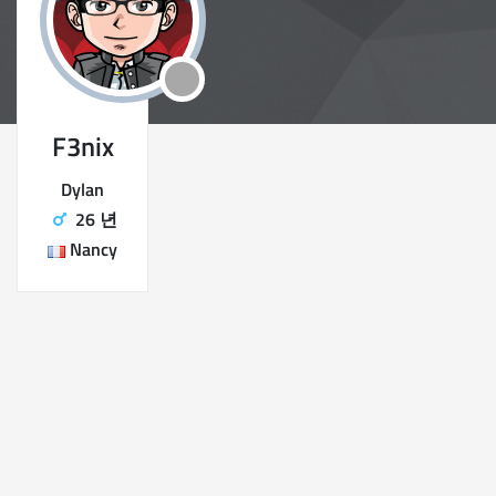
F3nix
Dylan
26 년
Nancy