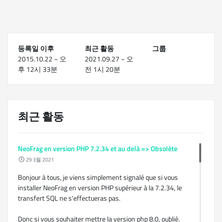
등록일 이후
최근 활동
그룹
2015.10.22 ~ 오
2021.09.27 ~ 오
후 12시 33분
전 1시 20분
최근 활동
NeoFrag en version PHP 7.2.34 et au delà => Obsolète
29 3월 2021
Bonjour à tous, je viens simplement signalé que si vous
installer NeoFrag en version PHP supérieur à la 7.2.34, le
transfert SQL ne s'effectueras pas.
Donc si vous souhaiter mettre la version php 8.0, oublié.