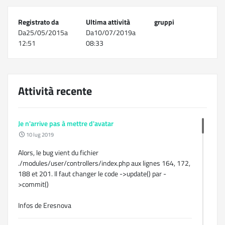
Registrato da
Ultima attività
gruppi
Da25/05/2015a
Da10/07/2019a
12:51
08:33
Attività recente
Je n'arrive pas à mettre d'avatar
10 lug 2019
Alors, le bug vient du fichier
./modules/user/controllers/index.php aux lignes 164, 172,
188 et 201. Il faut changer le code ->update() par -
>commit()
Infos de Eresnova