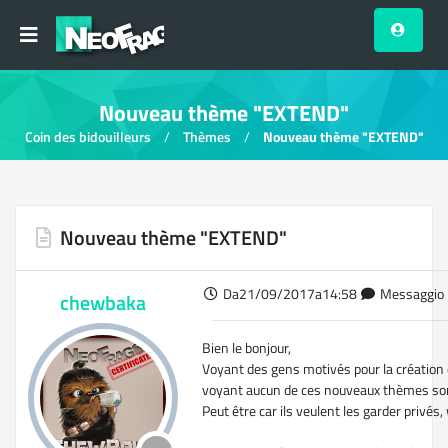
Nouveau thème "EXTEND"
Coin des bidouilleurs
Thèmes
Nouveau thème "EXTEND"
Nouveau thème "EXTEND"
Da21/09/2017a14:58
Messaggio 
chewbaka
Bien le bonjour,
Voyant des gens motivés pour la création
voyant aucun de ces nouveaux thèmes sorti
Peut être car ils veulent les garder privés,