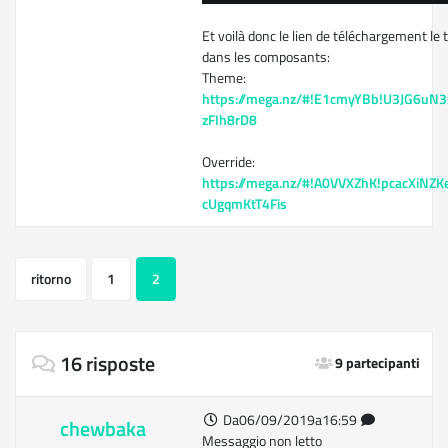
Et voilà donc le lien de téléchargement le t
dans les composants:
Theme:
https://mega.nz/#!E1cmyYBb!U3JG6u
zFIh8rD8
Override:
https://mega.nz/#!A0VVXZhK!pcacXiNZ
cUgqmKtT4Fis
ritorno
1
2
16 risposte
9 partecipanti
Da06/09/2019a16:59
chewbaka
Messaggio non letto