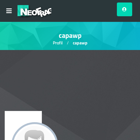
capawp
Profil
capawp