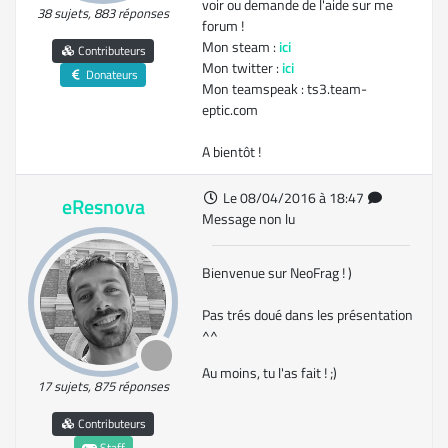
voir ou demande de l'aide sur me
38 sujets, 883 réponses
forum !
Mon steam :
ici
Contributeurs
Mon twitter :
ici
Donateurs
Mon teamspeak : ts3.team-
eptic.com
A bientôt !
Le 08/04/2016 à 18:47
eResnova
Message non lu
Bienvenue sur NeoFrag ! )
Pas trés doué dans les présentation
^^
Au moins, tu l'as fait ! ;)
17 sujets, 875 réponses
Contributeurs
Staff