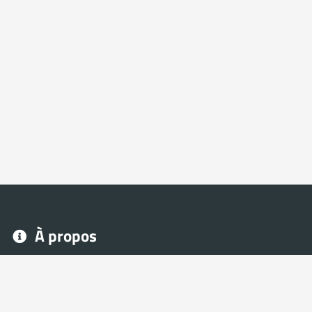
À propos
Avec NeoFrag, tu peux créer ton site eSport et Gaming
rapidement, sans avoir besoin de connaissance en
programmation web.