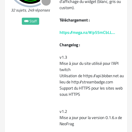
d'affichage du widget (blanc, gris ou
custom).
32 sujets, 249 réponses
Téléchargement
:
Staff
https://mega.nz/#!p55mCbLL…
Changelog
:
v1.3
Mise à jour du site utilisé pour l'API
twitch
Utilisation de https://api.blober.net au
lieu de http://streambadge.com
Support du HTTPS pour les sites web
sous HTTPS
v1.2
Mise a jour pour la version 0.1.6.x de
NeoFrag