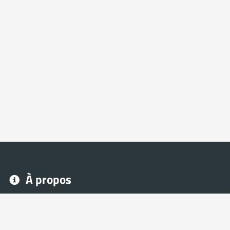
À propos
Avec NeoFrag, tu peux créer ton site eSport et Gaming
rapidement, sans avoir besoin de connaissance en
programmation web.