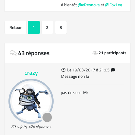
A bientôt
@eResnova
et
@FoxLey
Retour
1
2
3
43 réponses
21 participants
Le 19/03/2017 à 21:05
crazy
Message non lu
pas de souci Mr
60 sujets, 474 réponses