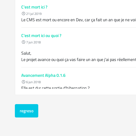
C'est mort ici ?
21 jul 2019
Le CMS est mort ou encore en Dev, car ça fait un an que je ne vois
C'est mort ici ou quoi ?
7 jun 2018
Salut,
Le projet avance ou quoi ça vas faire un an que j'ai pas réelleme
Avancement Alpha 0.1.6
6 jun 2018
Elle est dur cette sortie d'hibernation ?
SAVE sql perdu impossible de la charger
regreso
10 ene 2017
dacc merci
SAVE sql perdu impossible de la charger