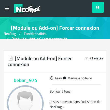
[Module ou Add-on] Forcer connexion
NeoFrag
Fonctionnalités
[Module ou Add-on] Forcer connexion
[Module ou Add-on] Forcer
42 vistas
connexion
Ases
Mensaje no leído
bebar_974
Bonjour à tous,
Je suis nouveau dans l'utilisation de
NeoFrag...