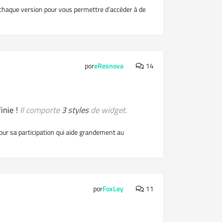
haque version pour vous permettre d’accéder à de
por
eResnova
14
inie !
Il comporte
3 styles
de widget.
our sa participation qui aide grandement au
por
FoxLey
11