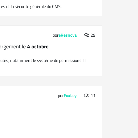
ces et la sécurité générale du CMS.
por
eResnova
29
hargement le
4 octobre
.
autés, notamment le système de permissions ! Il
por
FoxLey
11