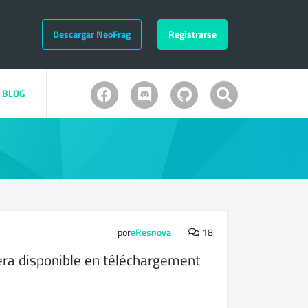
Descargar NeoFrag
Registrarse
BLOG
por
eResnova
18
ra disponible en téléchargement