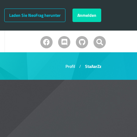
Laden Sie NeoFrag herunter
Anmelden
Profil
StaAarZz