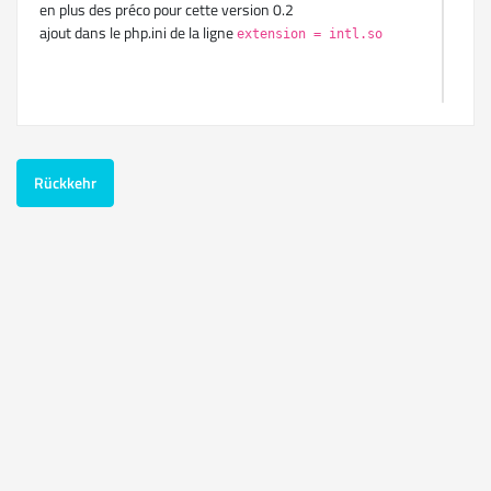
en plus des préco pour cette version 0.2
ajout dans le php.ini de la ligne
extension = intl.so
Question ==> a t'on une idée du nombres de personnes
ayant passés à la V2 sans rencontrer de soucis ou avec
seulement des bugs dit"mineur"? je parle bien d'une mise à
Rückkehr
jour.
Alpha 0.2
28 jun 2018
Hello,
Création du user OK (merci pour le rappel Blober) il me
manquait les clés captcha .
en revanche je pensais pouvoir aider à déceler d’éventuel
bug , n’étant pas sur de mon installation ça va être difficile.