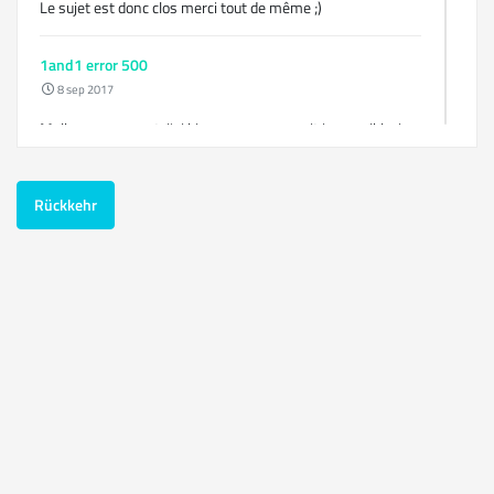
Le sujet est donc clos merci tout de même ;)
1and1 error 500
8 sep 2017
Malheureusement, j'ai bien peur que ce soit impossible, je
suis sur un serveur mutualisé 1and1....
Je ne vois rien à part des acces.log - mail.log et sftp.log :/
Rückkehr
1and1 error 500
8 sep 2017
Bonjour à tous.
Jusque ici, mon site, hébergé chez 1and1, fonctionnait très
bien.
Mais hier soir en rentrant, ce dernier affichait le message
"Error 500 - Internal server error"
Il n'y a pas eu de modifications ou ajouts entre le moment
où tout était ok et le message Error 500.