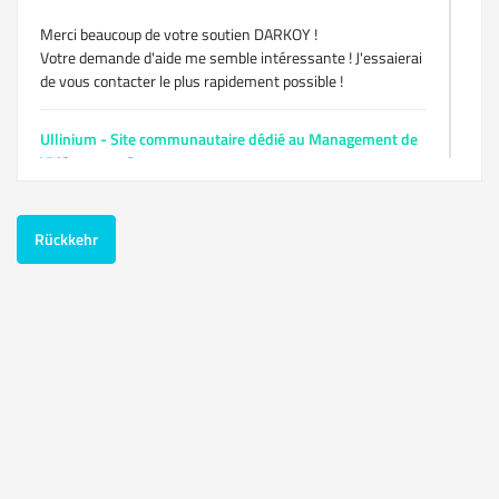
Merci beaucoup de votre soutien DARKOY !
Votre demande d'aide me semble intéressante ! J'essaierai
de vous contacter le plus rapidement possible !
Ullinium - Site communautaire dédié au Management de
Vidéastes et Streamers
29 jun 2017
Rückkehr
Site communautaire Francophone dédié au Management
des Vidéastes et Streamers
La naissance du projet d'Ullinium :
Le projet a été fondé suite à des personnes demandant de
l'aide pour leur chaîne Youtube ou Twitch afin de leur fournir
du graphisme , des méthodes , etc ...
Suite à cela , notre équipe a alors lancé ce projet , il a fallut