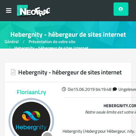
Hebergnity - hébergeur de sites internet
Général
Présentation de votre site
Hebergnity - hébergeur de sites internet
Hebergnity - hébergeur de sites internet
Die15.06.2019 bis19:48
Ungelesen
FloriaanLry
HEBERGNITY.CO
Notre seule limite est votre 
Hebergnity (
Heberg
pour Hébergeur,
nity
,