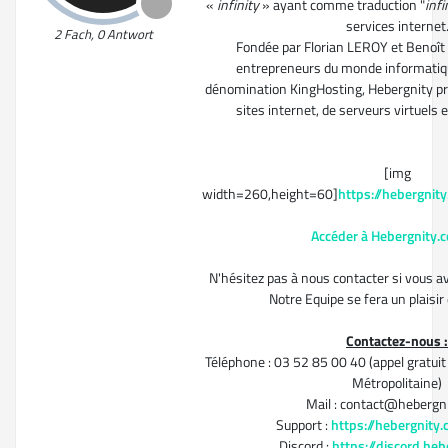
«
infinity
» ayant comme traduction "
infi
services internet
2 Fach, 0 Antwort
Fondée par Florian LEROY et Benoît
entrepreneurs du monde informatiq
dénomination KingHosting, Hebergnity p
sites internet, de serveurs virtuels 
[img
width=260,height=60]
https://hebergni
Accéder à Hebergnity.
N'hésitez pas à nous contacter si vous a
Notre Equipe se fera un plaisir 
Contactez-nous :
Téléphone : 03 52 85 00 40 (appel gratuit
Métropolitaine)
Mail : contact@hebergn
Support :
https://hebergnity
Discord :
https://discord.he