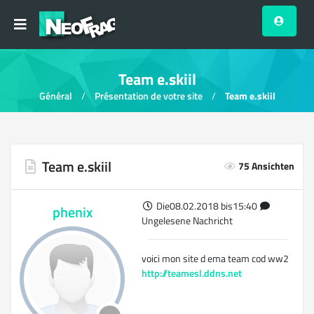
Team e.skiil
Général
Présentation de votre site
Team e.skiil
Team e.skiil
75 Ansichten
Die08.02.2018 bis15:40
phenix
Ungelesene Nachricht
voici mon site d ema team cod ww2
http://teamesl.ddns.net