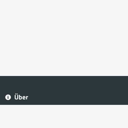
Über
Mit NeoFrag können Sie Ihre eSport und Gaming Website
schnell und ohne Programmierkenntnisse erstellen.