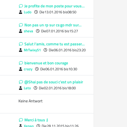
Je profite de mon poste pour vous…
Ludo
Die13.01.2016 bis08:50
Non pas un rp sur cs:go mdr sur…
sheva
Die07.01.2016 bis15:27
Salut l'amis, comme tu est passer…
MrTwixy51
Die06.01.2016 bis23:20
bienvenue et bon courage
crazy
Die06.01.2016 bis10:30
@Shai pas de souci c'est un plaisir
Leto
Die02.01.2016 bis18:00
Keine Antwort
Merci à tous :)
Xenao
Die28.11.2015 bis11:26