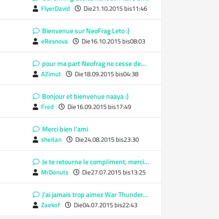
FlyerDavid
Die21.10.2015 bis11:46
Bienvenue sur NeoFrag Leto :)
eResnova
Die16.10.2015 bis08:03
pour ma part Neofrag ne cesse de…
AZimut
Die18.09.2015 bis04:38
Bonjour et bienvenue naaya :)
Fred
Die16.09.2015 bis17:49
Merci bien l'ami
sheitan
Die24.08.2015 bis23:30
Je te retourne le compliment, merci…
MrDonuts
Die27.07.2015 bis13:25
J'ai jamais trop aimez War Thunder…
Zaekof
Die04.07.2015 bis22:43