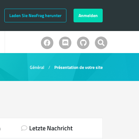
Laden Sie NeoFrag herunter
Anmelden
Général
Présentation de votre site
n
Letzte Nachricht