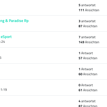
5
antwortet
111
Ansichten
ing & Paradise Rp
3
antwortet
87
Ansichten
 eSport
7
antwortet
4:24
149
Ansichten
1
Antwort
5
57
Ansichten
1
Antwort
60
Ansichten
0
Antwort
21:19
61
Ansichten
4
antwortet
87
Ansichten