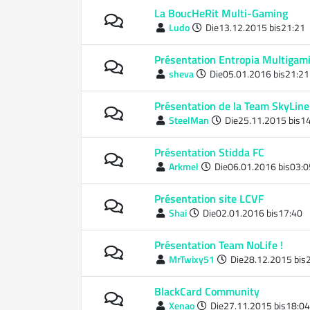
La BoucHeRit Multi-Gaming
Ludo
Die13.12.2015 bis21:21
Présentation Entropia Multigam
sheva
Die05.01.2016 bis21:21
Présentation de la Team SkyLine
SteelMan
Die25.11.2015 bis1
Présentation Stidda FC
Arkmel
Die06.01.2016 bis03:0
Présentation site LCVF
Shai
Die02.01.2016 bis17:40
Présentation Team NoLife !
MrTwixy51
Die28.12.2015 bis
BlackCard Community
Xenao
Die27.11.2015 bis18:04