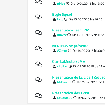
piriou
Die19.09.2015 bis13:20
Eagle Squad
Leto
Die15.10.2015 bis16:15
Présentation Team RAS
Kravoc
Die15.09.2015 bis16:2
NERTHUS se présente
AZimut
Die14.09.2015 bis08:0
Clan LaMeute =LM=
sheitan
Die22.08.2015 bis21:
Présentation de La LibertySqua
MrDonuts
Die25.07.2015 bis1
Présentation des LPPA
LeSarde93
Die04.07.2015 bis