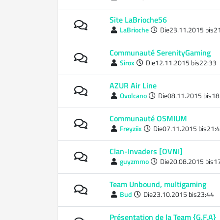
Site LaBrioche56
LaBrioche
Die23.11.2015 bis2
Communauté SerenityGaming
Sirox
Die12.11.2015 bis22:33
AZUR Air Line
Ovolcano
Die08.11.2015 bis18
Communauté OSMIUM
Freyziix
Die07.11.2015 bis21:
Clan-Invaders [OVNI]
guyzmmo
Die20.08.2015 bis1
Team Unbound, multigaming
Bud
Die23.10.2015 bis23:44
Présentation de la Team {G.F.A}