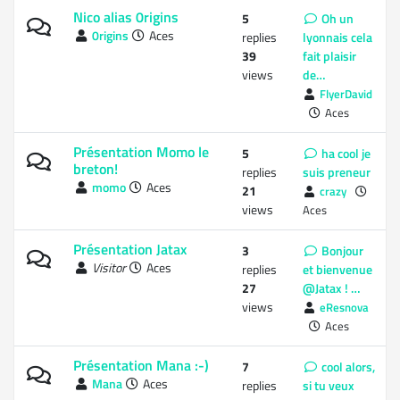
Nico alias 0rigins
5
Oh un
0rigins
Aces
replies
lyonnais cela
39
fait plaisir
views
de…
FlyerDavid
Aces
Présentation Momo le
5
ha cool je
breton!
replies
suis preneur
momo
Aces
21
crazy
views
Aces
Présentation Jatax
3
Bonjour
Visitor
Aces
replies
et bienvenue
27
@Jatax ! …
views
eResnova
Aces
Présentation Mana :-)
7
cool alors,
Mana
Aces
replies
si tu veux