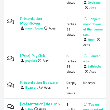
views
Ovolcano
Aces
Présentation
5
Bonjour
Moonflower
replies
moonflower
moonflower
Aces
53
et Bienvenue
views
sur…
Host
Aces
[Prez] Psyt3ck
6
Bienvenu
psyt3ck
Aces
replies
à toi
58
LaBrioche
views
Aces
Présentation Beaware
0
reply
No reply
Beaware
Aces
15
views
[Présentation] de F3nix
8
T'es un
F3nix
Aces
replies
peu en retard