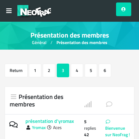
Présentation des membres
Général
Présentation des membres
Return
1
2
3
4
5
6
Présentation des
membres
présentation d'yromax
5
Yromax
Aces
replies
Bienvenue
42
sur NeoFrag !