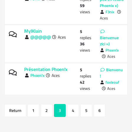
59
Phoenix x)
views
F3nix
Aces
MylKlain
5
@@@@@
Aces
replies
Bienvenue
36
zici =)
views
Phoen!x
Aces
Présentation Phoen!x
5
Bienvenu
Phoen!x
Aces
replies
!
42
foxleouf
views
Aces
Return
1
2
3
4
5
6