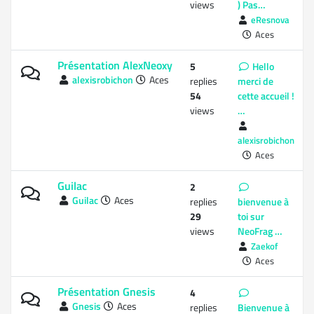
views
) Pas…
eResnova
Aces
Présentation AlexNeoxy
5
Hello
alexisrobichon
Aces
replies
merci de
54
cette accueil !
views
…
alexisrobichon
Aces
Guilac
2
Guilac
Aces
replies
bienvenue à
29
toi sur
views
NeoFrag …
Zaekof
Aces
Présentation Gnesis
4
Gnesis
Aces
replies
Bienvenue à