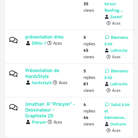
35
toi sur
views
Neofrag …
Zaekof
Aces
présentation drko
5
Bienvenu
DRKo-7
Aces
replies
à toi
45
LaBrioche
views
Aces
Présentation de
5
Bienvenu
HardxStyle
replies
à toi
hardxstyle
Aces
61
LaBrioche
views
Aces
Jonathan .R "Procyon" -
4
Salut à toi
Dessinateur -
replies
et
Graphiste 2D
44
bienvenue…
Procyon
Aces
views
Ovolcano
Aces