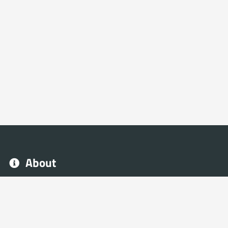
About
With NeoFrag, you can create your eSport and Gaming site
quickly, without the need for web programming
knowledge.