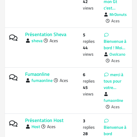
42
mon Gt
views
c'est…
MrDonuts
Aces
Présentation Sheva
5
sheva
Aces
replies
Bienvenue à
44
bord ! Moi…
views
Ovolcano
Aces
Fumaonline
6
merci à
fumaonline
Aces
replies
tous pour
45
votre…
views
fumaonline
Aces
Présentation Host
3
Host
Aces
replies
Bienvenue à
28
bord